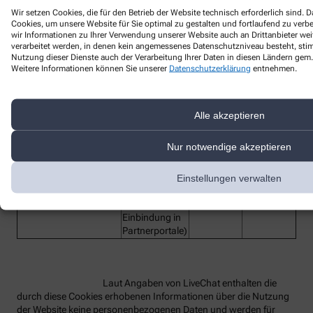
Wir setzen Cookies, die für den Betrieb der Website technisch erforderlich sind.
Cookies, um unsere Website für Sie optimal zu gestalten und fortlaufend zu ver
Bezeichnung des
Funktion
Anbieter
Laufzeit
wir Informationen zu Ihrer Verwendung unserer Website auch an Drittanbieter wei
Dienstes
verarbeitet werden, in denen kein angemessenes Datenschutzniveau besteht, stimm
Nutzung dieser Dienste auch der Verarbeitung Ihrer Daten in diesen Ländern gem. 
lc_cid
Customer ID
LiveChat
2 Jahre
Weitere Informationen können Sie unserer
Datenschutzerklärung
entnehmen.
Customer
lc_cst
LiveChat
2 Jahre
Secure Token
Technisches
Alle akzeptieren
Hilfs-Cookie,
rüft beim
Nur notwendige akzeptieren
Redirect die
OAuth-
oauth_redirect_detector
LiveChat
2 Jahre
Anmeldung
Einstellungen verwalten
(z.B. bei Single
Sign-On oder
Einbindung in
Partnerportale)
Laut Angaben von LiveChat enthalten die
durch diese Cookies erhobenen Informationen über die Nutzung
der Website keine personenbezogenen Daten und werden für