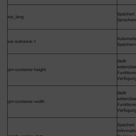
Speichert
wp_lang
Sprachein
Automati
wp-autosave-1
Speichern
Stellt
seitenübe
qm-container-height
Funktione
Verfügun
Stellt
seitenübe
qm-container-width
Funktione
Verfügun
Speichert
Informati