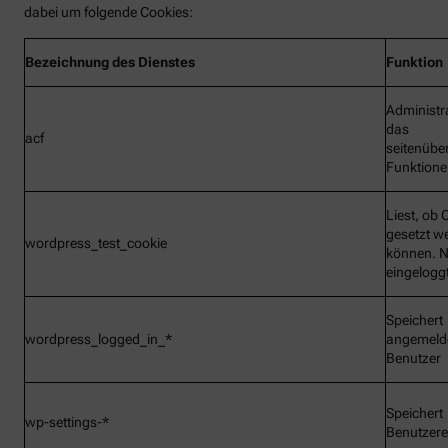
dabei um folgende Cookies:
Bezeichnung
des Dienstes
Funktion
Administr
das
acf
seitenübe
Funktionen
Liest, ob 
gesetzt w
wordpress_test_cookie
können. N
eingelogg
Speichert
wordpress_logged_in_*
angemeld
Benutzer
Speichert
wp-settings-*
Benutzere