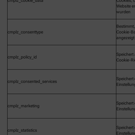
cmplz_cookie_data
Cookies, d
Website e
wurden
Bestimmt,
cmplz_consenttype
Cookie-B
angezeigt
Speichert 
cmplz_policy_id
Cookie-Ric
Speichert 
cmplz_consented_services
Einstellu
Speichert 
cmplz_marketing
Einstellu
Speichert 
cmplz_statistics
Einstellu