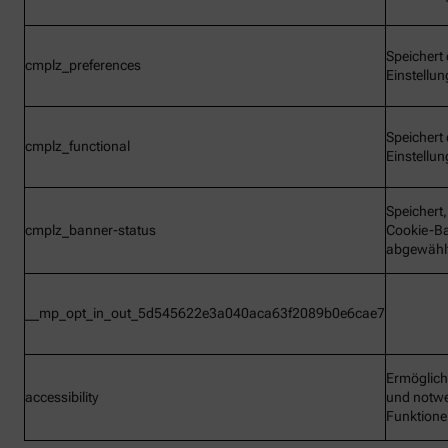
Speichert 
cmplz_preferences
Einstellu
Speichert 
cmplz_functional
Einstellu
Speichert
cmplz_banner-status
Cookie-B
abgewähl
__mp_opt_in_out_5d545622e3a040aca63f2089b0e6cae7
Ermöglic
accessibility
und notw
Funktion