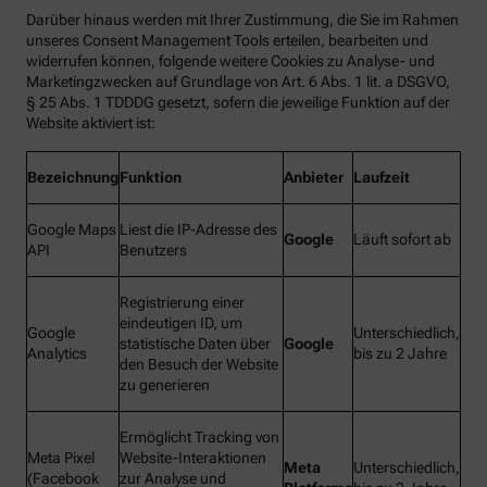
Darüber hinaus werden mit Ihrer Zustimmung, die Sie im Rahmen
unseres Consent Management Tools erteilen, bearbeiten und
widerrufen können, folgende weitere Cookies zu Analyse- und
Marketingzwecken auf Grundlage von Art. 6 Abs. 1 lit. a DSGVO,
§ 25 Abs. 1 TDDDG gesetzt, sofern die jeweilige Funktion auf der
Website aktiviert ist:
Bezeichnung
Funktion
Anbieter
Laufzeit
Google Maps
Liest die IP-Adresse des
Google
Läuft sofort ab
API
Benutzers
Registrierung einer
eindeutigen ID, um
Google
Unterschiedlich,
statistische Daten über
Google
Analytics
bis zu 2 Jahre
den Besuch der Website
zu generieren
Ermöglicht Tracking von
Meta Pixel
Website-Interaktionen
Meta
Unterschiedlich,
(Facebook
zur Analyse und