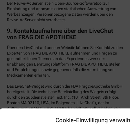
Der Revive-AdServer ist ein Open-Source-Softwaretool zur
Einbindung und anonymisierten statistischen Auswertung von
Werbeanzeigen. Personenbezogene Daten werden über den
Revive-AdServer nicht verarbeitet.
9.
Kontaktaufnahme über den LiveChat
von FRAG DIE APOTHEKE
Über den LiveChat auf unserer Website können Sie Kontakt zu den
Experten von FRAG DIE APOTHEKE aufnehmen und Fragen zu
gesundheitlichen Themen an das Expertennetzwerk der
unabhängigen Beratungsplattform FRAG DIE APOTHEKE stellen
und Empfehlungen sowie gegebenenfalls die Vermittlung von
Medikamenten erhalten.
Das LiveChat-Widget wird durch die FDA FragDieApotheke GmbH
bereitgestellt. Die technische Bereitstellung des Widgets erfolgt
durch den Subdienstleister Text, Inc. (101 Arch Street, 8th Floor,
Boston MA 02110, USA, im Folgenden „LiveChat“), der im
Auftrag von FRAG DIE APOTHEKE handelt. Wir selbst haben kein
Vertragsverhältnis mit der Text, Inc.
Cookie-Einwilligung verwalt
LiveChat verwendet funktionale Cookies.